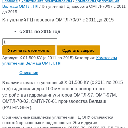
Главная
/
Уплотнения ремкомплекты
/
Комплекты уплотнений
Велмаш ОМТЛ, ПЛ
/ К-т упл-ний ГЦ поворота ОМТЛ-70/97 с 2011
до 2015
К-т упл-ний ГЦ поворота ОМТЛ-70/97 с 2011 до 2015
с 2011 по 2015 год
Количество
товара
Уточнить стоимость
Сделать запрос
К-
т
Артикул:
X.01.500 КУ (с 2011 по 2015)
Категория:
Комплекты
упл-
уплотнений Велмаш ОМТЛ, ПЛ
ний
Описание
ГЦ
поворота
X.01.500 КУ
(с 2011 по 2015
В наличии комплект уплотнений
ОМТЛ-70/97
год) гидроцилиндра 100 мм опорно-поворотного
с
устройства гидроманипуляторов ОМТЛ-97, ОМТ-97М,
2011
до
ОМТЛ-70-02, ОМТЛ-70-01 производства Велмаш
2015
(PALFINGER).
Оригинальные комплекты уплотнений ГЦ ОПУ отличаются
высокой прочностью и надежностью. Эти и другие
комплектующие к манипуляторам ОМТЛ-70, ОМТЛ-97, ПЛ-70 вы