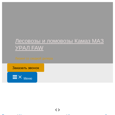
Перейти
к
содержимому
Лесовозы и ломовозы Камаз МАЗ
УРАЛ FAW
Лизинг со скидкой дилера
Заказать звонок
Main
Меню
Menu