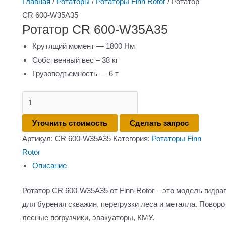
Главная
/
Ротаторы
/
Ротаторы Finn Rotor
/ Ротатор
CR 600-W35A35
Ротатор CR 600-W35A35
Крутящий момент — 1800 Нм
Собственный вес – 38 кг
Грузоподъемность — 6 т
Количество
товара
Уточнить стоимость
Сделать запрос
Ротатор
Артикул:
CR 600-W35A35
Категория:
Ротаторы Finn
CR
Rotor
600-
Описание
W35A35
Ротатор CR 600-W35A35 от Finn-Rotor – это модель гидр
для бурения скважин, перегрузки леса и металла. Повор
лесные погрузчики, эвакуаторы, КМУ.