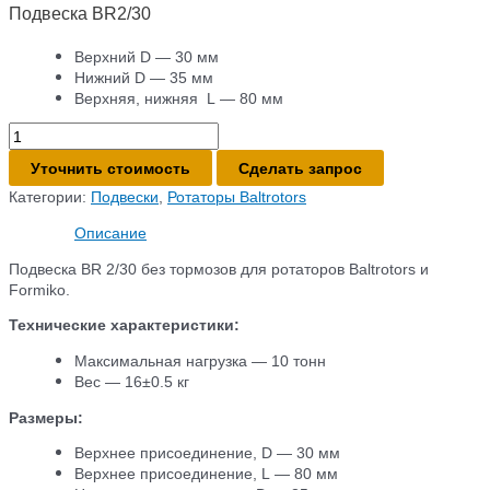
Подвеска BR2/30
Верхний D — 30 мм
Нижний D — 35 мм
Верхняя, нижняя L — 80 мм
Количество
товара
Уточнить стоимость
Сделать запрос
Подвеска
BR2/30
Категории:
Подвески
,
Ротаторы Baltrotors
Описание
Подвеска BR 2/30 без тормозов для ротаторов Baltrotors и
Formiko.
Технические характеристики:
Максимальная нагрузка — 10 тонн
Вес — 16±0.5 кг
Размеры:
Верхнее присоединение, D — 30 мм
Верхнее присоединение, L — 80 мм