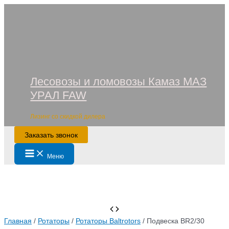
Перейти
к
содержимому
Лесовозы и ломовозы Камаз МАЗ
УРАЛ FAW
Лизинг со скидкой дилера
Заказать звонок
Main
Меню
Menu
Главная
/
Ротаторы
/
Ротаторы Baltrotors
/ Подвеска BR2/30