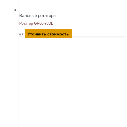
Валовые ротаторы
Ротатор GR60-78DB
Уточнить стоимость
0
₽