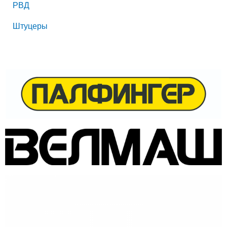
РВД
Штуцеры