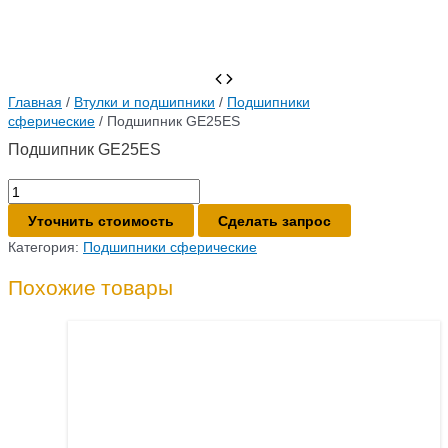
Главная
/
Втулки и подшипники
/
Подшипники
сферические
/ Подшипник GE25ES
Подшипник GE25ES
Количество
товара
Уточнить стоимость
Сделать запрос
Подшипник
GE25ES
Категория:
Подшипники сферические
Похожие товары