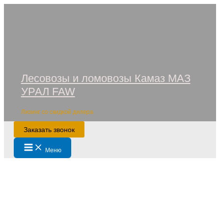
Перейти
к
содержимому
Лесовозы и ломовозы Камаз МАЗ
УРАЛ FAW
Лизинг со скидкой дилера
Заказать звонок
Main
Меню
Menu