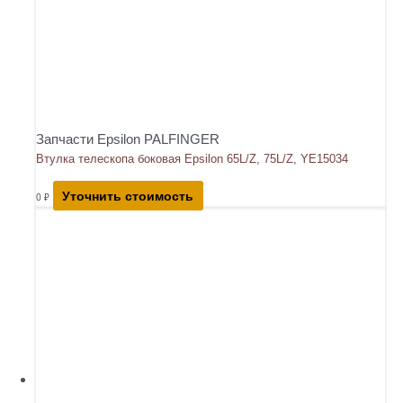
Запчасти Epsilon PALFINGER
Втулка телескопа боковая Epsilon 65L/Z, 75L/Z, YE15034
Уточнить стоимость
0
₽