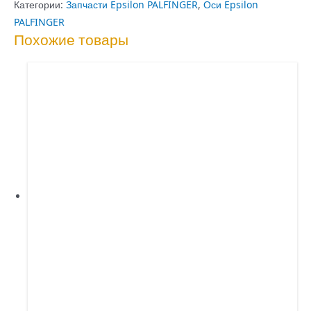
D=80
Категории:
Запчасти Epsilon PALFINGER
,
Оси Epsilon
L=320
PALFINGER
Похожие товары