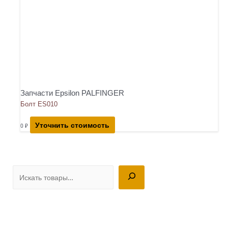
Запчасти Epsilon PALFINGER
Болт ES010
Уточнить стоимость
0
₽
П
о
и