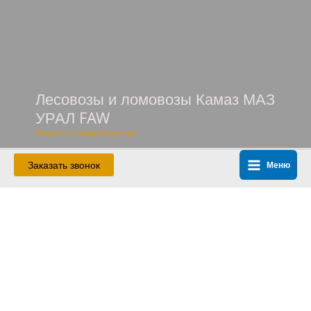
Перейти
к
содержимому
Лесовозы и ломовозы Камаз МАЗ
УРАЛ FAW
Лизинг со скидкой дилера
Заказать звонок
Меню
Main
Menu