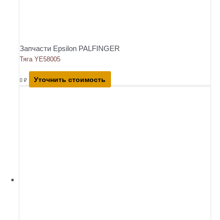
Запчасти Epsilon PALFINGER
Тяга YE58005
Уточнить стоимость
0
₽