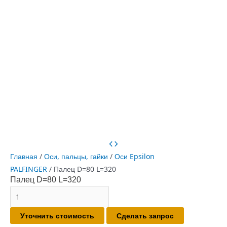
Главная
/
Оси, пальцы, гайки
/
Оси Epsilon
PALFINGER
/ Палец D=80 L=320
Палец D=80 L=320
Количество
товара
Уточнить стоимость
Сделать запрос
Палец