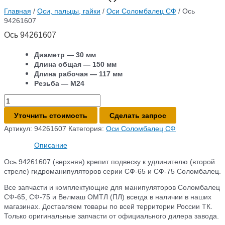
Главная
/
Оси, пальцы, гайки
/
Оси Соломбалец СФ
/ Ось
94261607
Ось 94261607
Диаметр — 30 мм
Длина общая — 150 мм
Длина рабочая — 117 мм
Резьба — М24
Количество
товара
Уточнить стоимость
Сделать запрос
Ось
94261607
Артикул:
94261607
Категория:
Оси Соломбалец СФ
Описание
Ось 94261607 (верхняя) крепит подвеску к удлинителю (второй
стреле) гидроманипуляторов серии СФ-65 и СФ-75 Соломбалец.
Все запчасти и комплектующие для манипуляторов Соломбалец
СФ-65, СФ-75 и Велмаш ОМТЛ (ПЛ) всегда в наличии в наших
магазинах. Доставляем товары по всей территории России ТК.
Только оригинальные запчасти от официального дилера завода.