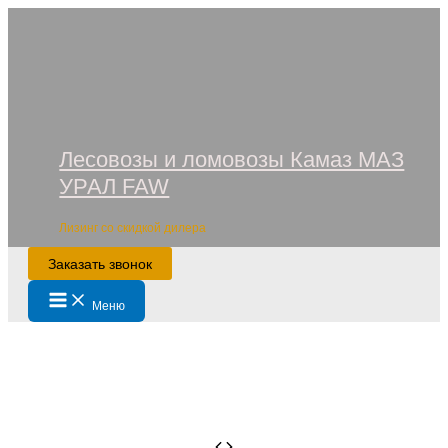
Перейти
к
содержимому
Лесовозы и ломовозы Камаз МАЗ
УРАЛ FAW
Лизинг со скидкой дилера
Заказать звонок
Main
Меню
Menu