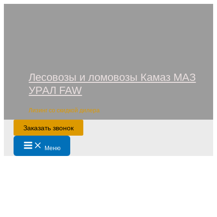
Перейти
к
содержимому
Лесовозы и ломовозы Камаз МАЗ
УРАЛ FAW
Лизинг со скидкой дилера
Заказать звонок
Main
Меню
Menu