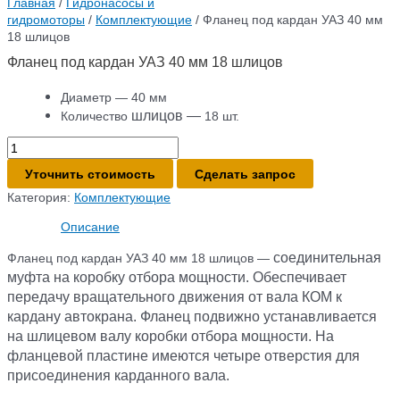
Главная
/
Гидронасосы и
гидромоторы
/
Комплектующие
/ Фланец под кардан УАЗ 40 мм
18 шлицов
Фланец под кардан УАЗ 40 мм 18 шлицов
Диаметр — 40 мм
шлицов —
Количество
18 шт.
Количество
товара
Уточнить стоимость
Сделать запрос
Фланец
под
Категория:
Комплектующие
кардан
Описание
УАЗ
40
соединительная
Фланец под кардан УАЗ 40 мм 18 шлицов —
мм
муфта на коробку отбора мощности. Обеспечивает
18
передачу вращательного движения от вала КОМ к
шлицов
кардану автокрана. Фланец подвижно устанавливается
на шлицевом валу коробки отбора мощности. На
фланцевой пластине имеются четыре отверстия для
присоединения карданного вала.