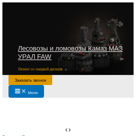
Перейти
к
содержимому
Лесовозы и ломовозы Камаз МАЗ
УРАЛ FAW
Лизинг со скидкой дилера
Заказать звонок
Main
Меню
Menu