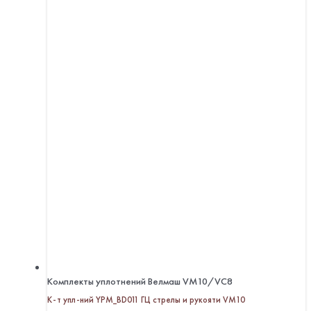
Комплекты уплотнений Велмаш VM10/VC8
К-т упл-ний YPM_BD011 ГЦ стрелы и рукояти VM10