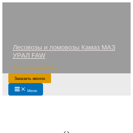
Перейти
к
содержимому
Лесовозы и ломовозы Камаз МАЗ
УРАЛ FAW
Лизинг со скидкой дилера
Заказать звонок
Main
Меню
Menu