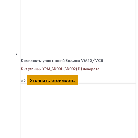
Комплекты уплотнений Велмаш VM10/VC8
К-т упл-ний YPM_BD001 (BD002) ГЦ поворота
Уточнить стоимость
0
₽