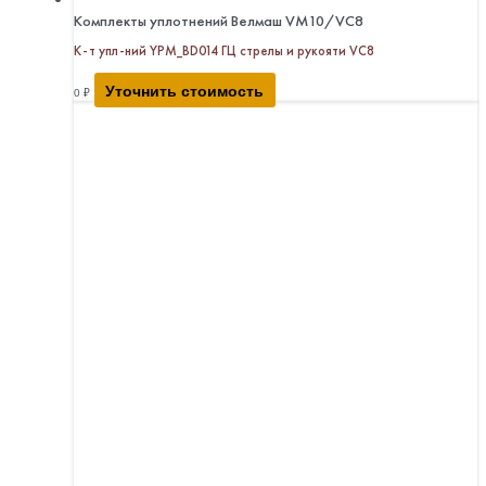
Комплекты уплотнений Велмаш VM10/VC8
К-т упл-ний YPM_BD014 ГЦ стрелы и рукояти VC8
Уточнить стоимость
0
₽