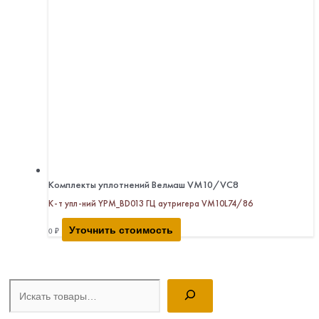
Комплекты уплотнений Велмаш VM10/VC8
К-т упл-ний YPM_BD013 ГЦ аутригера VM10L74/86
Уточнить стоимость
0
₽
Поиск