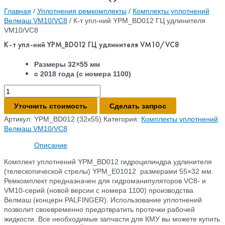
Главная
/
Уплотнения ремкомплекты
/
Комплекты уплотнений
Велмаш VM10/VC8
/ К-т упл-ний YPM_BD012 ГЦ удлинителя
VM10/VC8
К-т упл-ний YPM_BD012 ГЦ удлинителя VM10/VC8
Размеры 32×55 мм
с 2018 года (с номера 1100)
Количество
товара
Уточнить стоимость
Сделать запрос
К-
т
Артикул:
YPM_BD012 (32х55)
Категория:
Комплекты уплотнений
упл-
Велмаш VM10/VC8
ний
Описание
YPM_BD012
ГЦ
Комплект уплотнений YPM_BD012 гидроцилиндра удлинителя
удлинителя
(телескопической стрелы) YPM_E01012 размерами 55×32 мм.
VM10/VC8
Ремкомплект предназначен для гидроманипуляторов VC8- и
VM10-серий (новой версии с номера 1100) производства
Велмаш (концерн PALFINGER). Использование уплотнений
позволит своевременно предотвратить протечки рабочей
жидкости. Все необходимые запчасти для КМУ вы можете купить