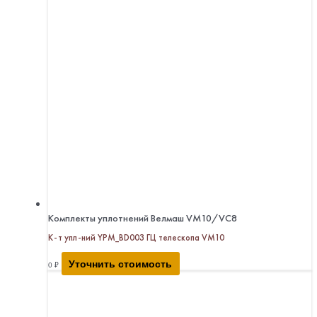
Комплекты уплотнений Велмаш VM10/VC8
К-т упл-ний YPM_BD003 ГЦ телескопа VM10
Уточнить стоимость
0
₽