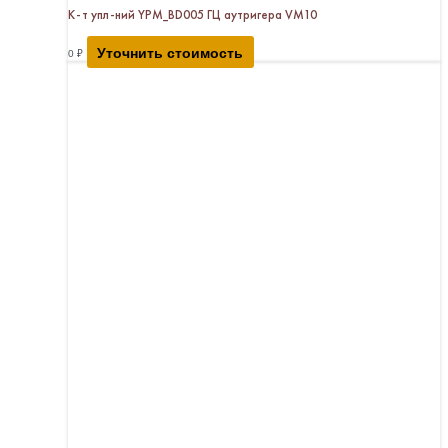
К-т упл-ний YPM_BD005 ГЦ аутригера VM10
Уточнить стоимость
0
₽