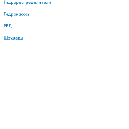
Гидрораспределители
Гидронасосы
РВД
Штуцеры