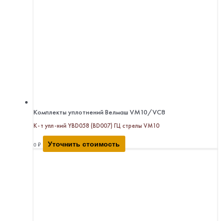
Комплекты уплотнений Велмаш VM10/VC8
К-т упл-ний YBD058 (BD007) ГЦ стрелы VM10
Уточнить стоимость
0
₽