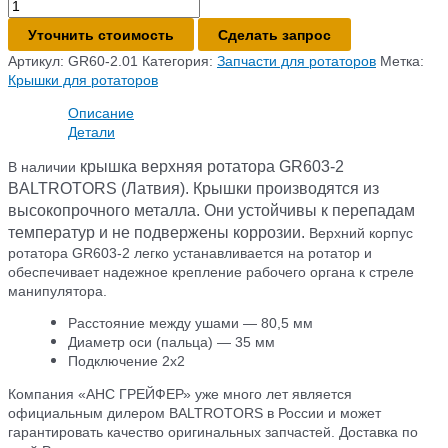
Количество
товара
Уточнить стоимость
Сделать запрос
Крышка
верхняя
Артикул:
GR60-2.01
Категория:
Запчасти для ротаторов
Метка:
ротатора
Крышки для ротаторов
GR603-
Описание
2
Детали
крышка
верхняя ротатора GR603-2
В наличии
BALTROTORS (Латвия). Крышки производятся из
высокопрочного металла. Они устойчивы к перепадам
температур и не подвержены коррозии.
Верхний корпус
ротатора GR603-2 легко устанавливается на ротатор и
обеспечивает надежное крепление рабочего органа к стреле
манипулятора.
Расстояние между ушами — 80,5 мм
Диаметр оси (пальца) — 35 мм
Подключение 2х2
Компания «АНС ГРЕЙФЕР» уже много лет является
официальным дилером BALTROTORS в России и может
гарантировать качество оригинальных запчастей. Доставка по