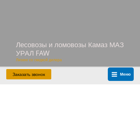
Перейти
к
содержимому
Лесовозы и ломовозы Камаз МАЗ
УРАЛ FAW
Лизинг со скидкой дилера
Заказать звонок
Меню
Main
Menu