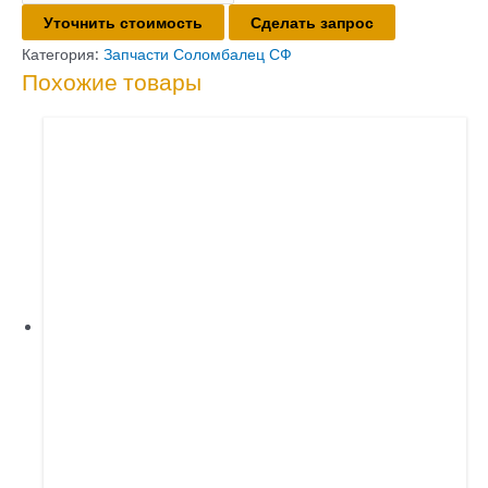
Уточнить стоимость
Сделать запрос
Кольцо
уплотнительное
Категория:
Запчасти Соломбалец СФ
Похожие товары
фланца
гидроцилиндра
ОПУ
СФ-85