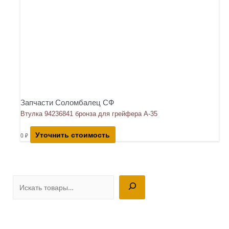
Запчасти Соломбалец СФ
Втулка 94236841 бронза для грейфера А-35
Уточнить стоимость
0
₽
П
о
и