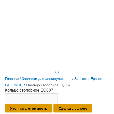
Главная
/
Запчасти для манипуляторов
/
Запчасти Epsilon
PALFINGER
/ Кольцо стопорное EQ887
Кольцо стопорное EQ887
Количество
товара
Уточнить стоимость
Сделать запрос
Кольцо