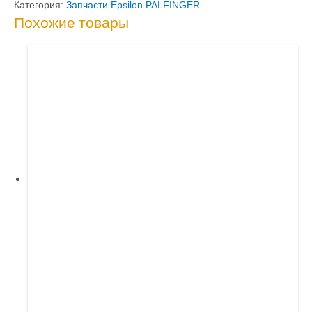
стопорное
Категория:
Запчасти Epsilon PALFINGER
Похожие товары
EQ887