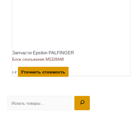
Запчасти Epsilon PALFINGER
Блок скольжения М5328448
Уточнить стоимость
0
₽
П
о
и