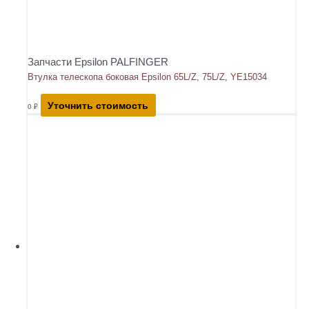
Запчасти Epsilon PALFINGER
Втулка телескопа боковая Epsilon 65L/Z, 75L/Z, YE15034
Уточнить стоимость
0
₽