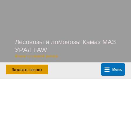
Перейти
к
содержимому
Лесовозы и ломовозы Камаз МАЗ
УРАЛ FAW
Лизинг со скидкой дилера
Заказать звонок
Меню
Main
Menu