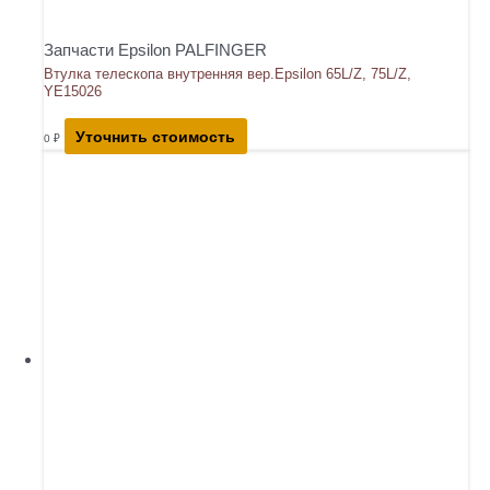
Запчасти Epsilon PALFINGER
Втулка телескопа внутренняя вер.Epsilon 65L/Z, 75L/Z,
YE15026
Уточнить стоимость
0
₽