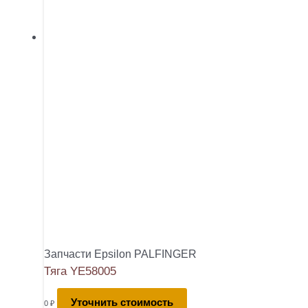
Запчасти Epsilon PALFINGER
Тяга YE58005
Уточнить стоимость
0
₽