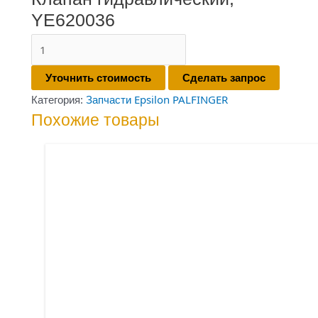
YE620036
Количество
товара
Уточнить стоимость
Сделать запрос
Клапан
Категория:
Запчасти Epsilon PALFINGER
гидравлический,
Похожие товары
YE620036