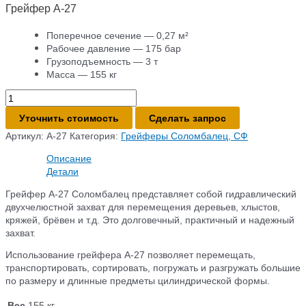
Грейфер А-27
Поперечное сечение — 0,27 м²
Рабочее давление — 175 бар
Грузоподъемность — 3 т
Масса — 155 кг
Количество
товара
Уточнить стоимость
Сделать запрос
Грейфер
А-27
Артикул:
А-27
Категория:
Грейферы Соломбалец, СФ
Описание
Детали
Грейфер А-27 Соломбалец представляет собой гидравлический
двухчелюстной захват для перемещения деревьев, хлыстов,
кряжей, брёвен и т.д. Это долговечный, практичный и надежный
захват.
Использование грейфера А-27 позволяет перемещать,
транспортировать, сортировать, погружать и разгружать большие
по размеру и длинные предметы цилиндрической формы.
Вес
155 кг