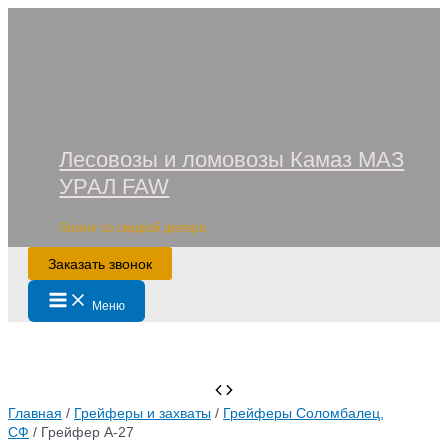
Перейти
к
содержимому
Лесовозы и ломовозы Камаз МАЗ
УРАЛ FAW
Лизинг со скидкой дилера
Заказать звонок
Main
Меню
Menu
Главная
/
Грейферы и захваты
/
Грейферы Соломбалец,
СФ
/ Грейфер А-27