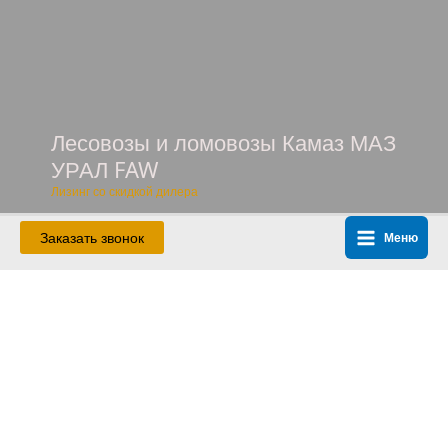
Перейти
к
содержимому
Лесовозы и ломовозы Камаз МАЗ
УРАЛ FAW
Лизинг со скидкой дилера
Заказать звонок
Меню
Main
Menu