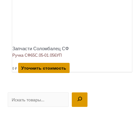
Запчасти Соломбалец СФ
Ручка СФ65С.05-01.056УП
Уточнить стоимость
0
₽
П
о
и
с