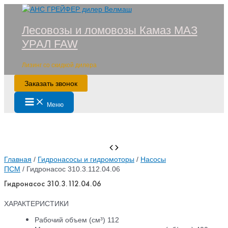
Перейти
к
Лесовозы и ломовозы Камаз МАЗ
содержимому
УРАЛ FAW
Лизинг со скидкой дилера
Заказать звонок
Main
Меню
Menu
Главная
/
Гидронасосы и гидромоторы
/
Насосы
ПСМ
/ Гидронасос 310.3.112.04.06
Гидронасос 310.3.112.04.06
ХАРАКТЕРИСТИКИ
Рабочий объем (см³) 112