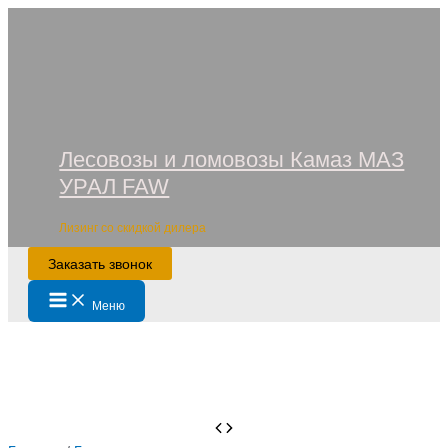
Перейти
к
содержимому
Лесовозы и ломовозы Камаз МАЗ
УРАЛ FAW
Лизинг со скидкой дилера
Заказать звонок
Main
Меню
Menu