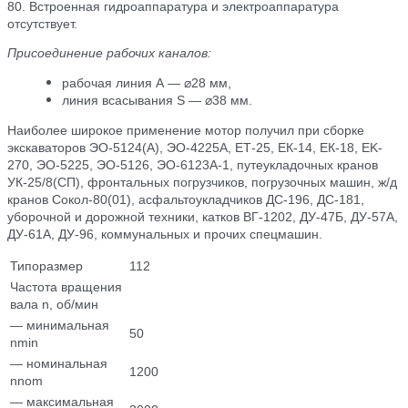
80. Встроенная гидроаппаратура и электроаппаратура
отсутствует.
Присоединение рабочих каналов:
рабочая линия A — ⌀28 мм,
линия всасывания S — ⌀38 мм.
Наиболее широкое применение мотор получил при сборке
экскаваторов ЭО-5124(А), ЭО-4225А, ЕТ-25, ЕК-14, ЕК-18, EK-
270, ЭО-5225, ЭО-5126, ЭО-6123А-1, путеукладочных кранов
УК-25/8(СП), фронтальных погрузчиков, погрузочных машин, ж/д
кранов Сокол-80(01), асфальтоукладчиков ДС-196, ДС-181,
уборочной и дорожной техники, катков ВГ-1202, ДУ-47Б, ДУ-57А,
ДУ-61А, ДУ-96, коммунальных и прочих спецмашин.
Типоразмер
112
Частота вращения
вала n, об/мин
— минимальная
50
nmin
— номинальная
1200
nnom
— максимальная