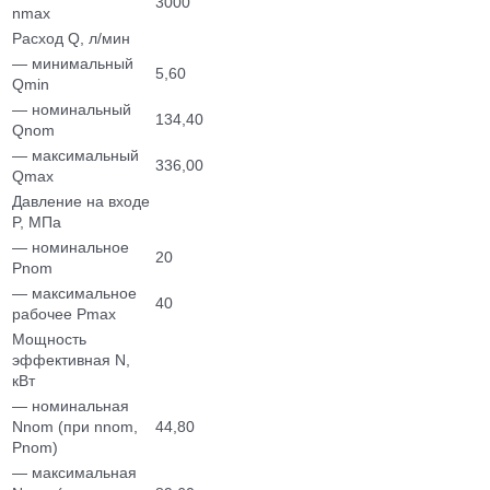
3000
nmax
Расход Q, л/мин
— минимальный
5,60
Qmin
— номинальный
134,40
Qnom
— максимальный
336,00
Qmax
Давление на входе
P, МПа
— номинальное
20
Pnom
— максимальное
40
рабочее Pmax
Мощность
эффективная N,
кВт
— номинальная
Nnom (при nnom,
44,80
Pnom)
— максимальная