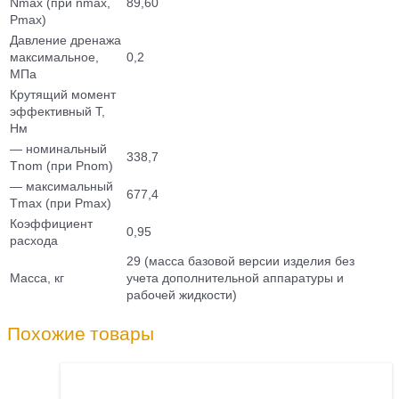
Nmax (при nmax,
89,60
Pmax)
Давление дренажа
максимальное,
0,2
МПа
Крутящий момент
эффективный T,
Нм
— номинальный
338,7
Тnom (при Pnom)
— максимальный
677,4
Tmax (при Pmax)
Коэффициент
0,95
расхода
29 (масса базовой версии изделия без
Масса, кг
учета дополнительной аппаратуры и
рабочей жидкости)
Похожие товары