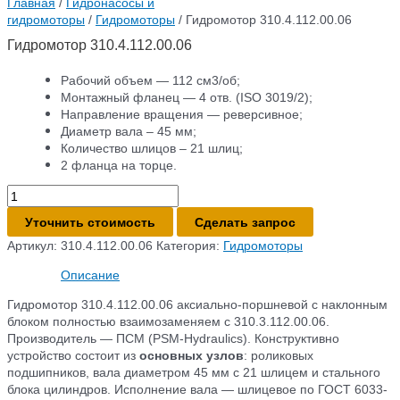
Главная
/
Гидронасосы и
гидромоторы
/
Гидромоторы
/ Гидромотор 310.4.112.00.06
Гидромотор 310.4.112.00.06
Рабочий объем — 112 см3/об;
Монтажный фланец — 4 отв. (ISO 3019/2);
Направление вращения — реверсивное;
Диаметр вала – 45 мм;
Количество шлицов – 21 шлиц;
2 фланца на торце.
Количество
товара
Уточнить стоимость
Сделать запрос
Гидромотор
310.4.112.00.06
Артикул:
310.4.112.00.06
Категория:
Гидромоторы
Описание
Гидромотор 310.4.112.00.06 аксиально-поршневой с наклонным
блоком полностью взаимозаменяем с 310.3.112.00.06.
Производитель — ПСМ (PSM-Hydraulics). Конструктивно
устройство состоит из
основных узлов
: роликовых
подшипников, вала диаметром 45 мм с 21 шлицем и стального
блока цилиндров. Исполнение вала — шлицевое по ГОСТ 6033-