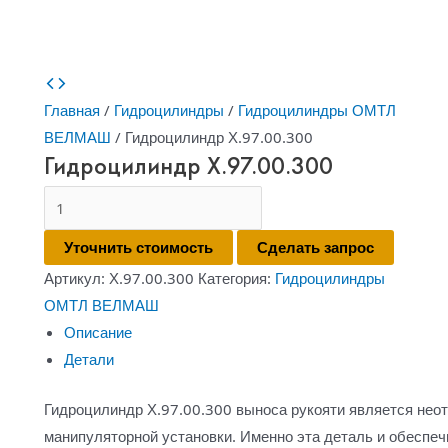
Главная
/
Гидроцилиндры
/
Гидроцилиндры ОМТЛ
ВЕЛМАШ
/ Гидроцилиндр Х.97.00.300
Гидроцилиндр Х.97.00.300
Количество
товара
Уточнить стоимость
Сделать запрос
Гидроцилиндр
Артикул:
Х.97.00.300
Категория:
Гидроцилиндры
Х.97.00.300
ОМТЛ ВЕЛМАШ
Описание
Детали
Гидроцилиндр Х.97.00.300 выноса рукояти является нео
манипуляторной установки. Именно эта деталь и обеспе