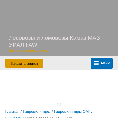
Перейти
к
содержимому
Лесовозы и ломовозы Камаз МАЗ
УРАЛ FAW
Лизинг со скидкой дилера
Заказать звонок
Меню
Main
Menu
Главная
/
Гидроцилиндры
/
Гидроцилиндры ОМТЛ
ВЕЛМАШ
/ Букса в сборе ГЦИ.07.303В