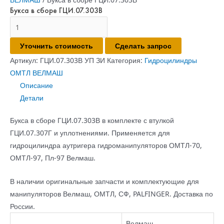
Букса в сборе ГЦИ.07.303В
Количество
товара
Уточнить стоимость
Сделать запрос
Букса
в
Артикул:
ГЦИ.07.303В УП ЗИ
Категория:
Гидроцилиндры
сборе
ОМТЛ ВЕЛМАШ
ГЦИ.07.303В
Описание
Детали
Букса в сборе ГЦИ.07.303В в комплекте с втулкой
ГЦИ.07.307Г и уплотнениями. Применяется для
гидроцилиндра аутригера гидроманипуляторов ОМТЛ-70,
ОМТЛ-97, Пл-97 Велмаш.
В наличии оригинальные запчасти и комплектующие для
манипуляторов Велмаш, ОМТЛ, СФ, PALFINGER. Доставка по
России.
Велмаш