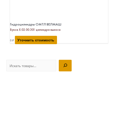
Гидроцилиндры ОМТЛ ВЕЛМАШ
Букса Х.02.00.301 цилиндра выноса
Уточнить стоимость
0
₽
П
о
и
с
к