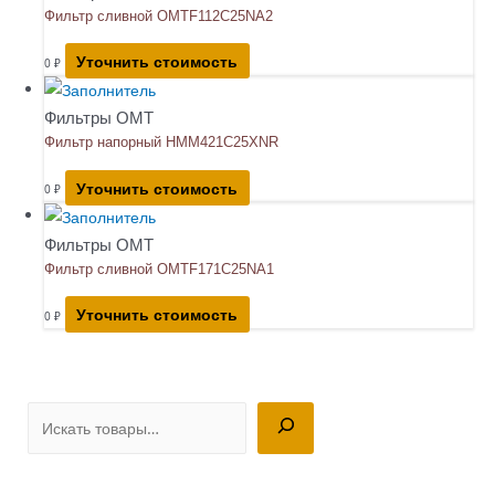
Фильтр сливной OMTF112C25NA2
Уточнить стоимость
0
₽
Фильтры OMT
Фильтр напорный HMM421C25XNR
Уточнить стоимость
0
₽
Фильтры OMT
Фильтр сливной OMTF171C25NA1
Уточнить стоимость
0
₽
П
о