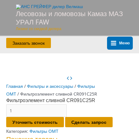
Перейти
к
Лесовозы и ломовозы Камаз МАЗ
содержимому
УРАЛ FAW
Лизинг со скидкой дилера
Заказать звонок
Меню
Main
Menu
Главная
/
Фильтры и аксессуары
/
Фильтры
OMT
/ Фильтроэлемент сливной CR091C25R
Фильтроэлемент сливной CR091C25R
Количество
товара
Уточнить стоимость
Сделать запрос
Фильтроэлемент
сливной
Категория:
Фильтры OMT
CR091C25R