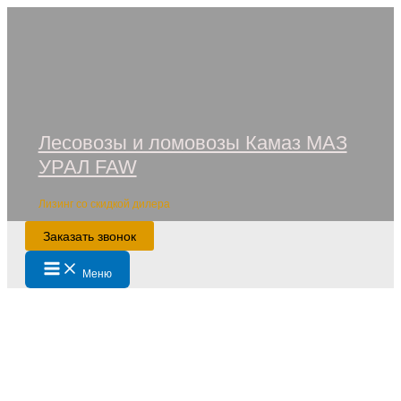
Перейти
к
содержимому
Лесовозы и ломовозы Камаз МАЗ
УРАЛ FAW
Лизинг со скидкой дилера
Заказать звонок
Main
Меню
Menu