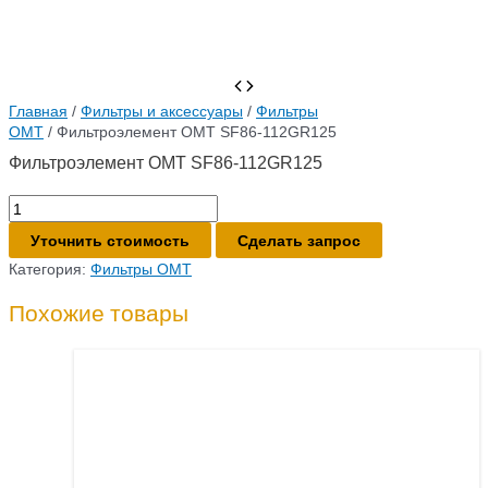
Главная
/
Фильтры и аксессуары
/
Фильтры
OMT
/ Фильтроэлемент OMT SF86-112GR125
Фильтроэлемент OMT SF86-112GR125
Количество
товара
Уточнить стоимость
Сделать запрос
Фильтроэлемент
OMT
Категория:
Фильтры OMT
SF86-
112GR125
Похожие товары