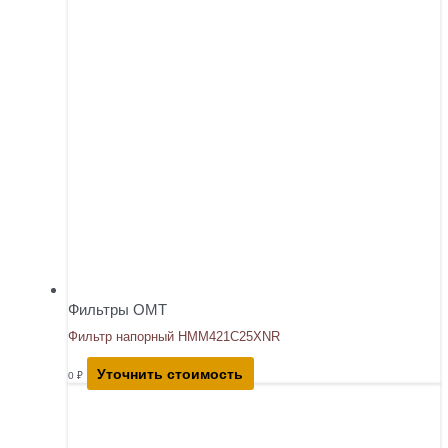
Фильтры OMT
Фильтр напорный HMM421C25XNR
Уточнить стоимость
0
₽