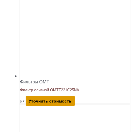
Фильтры OMT
Фильтр сливной OMTF221C25NA
Уточнить стоимость
0
₽