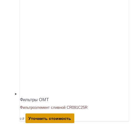
Фильтры OMT
Фильтроэлемент сливной CR091C25R
Уточнить стоимость
0
₽