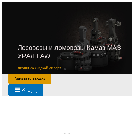
Перейти
к
содержимому
Лесовозы и ломовозы Камаз МАЗ
УРАЛ FAW
Лизинг со скидкой дилера
Заказать звонок
Main
Меню
Menu