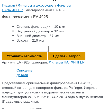
Главная
/
Фильтры и аксессуары
/
Фильтры
ПАЛФИНГЕР
/ Фильтроэлемент EA 4925
Фильтроэлемент EA 4925
Степень фильтрации – 10 мкм
Внутренний диаметр – 32 мм
Внешний диаметр – 57 мм
Высота – 210 мм
Количество
товара
Уточнить стоимость
Сделать запрос
Фильтроэлемент
EA
Артикул:
EA 4925
Категория:
Фильтры ПАЛФИНГЕР
4925
Описание
Детали
Представляем оригинальный фильтроэлемент EA 4925,
сменный патрон для напорного фильтра Palfinger. Изделие
подходит для установки в гидравлические системы
манипуляторов VC, VM, ВМ10-74 с 2013 года выпуска Велмаш
(Подъемные машины).