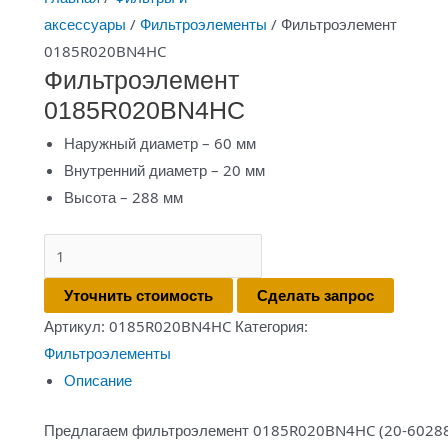
аксессуары
/
Фильтроэлементы
/ Фильтроэлемент
0185R020BN4HC
Фильтроэлемент
0185R020BN4HC
Наружный диаметр – 60 мм
Внутренний диаметр – 20 мм
Высота – 288 мм
Количество
товара
Уточнить стоимость
Сделать запрос
Фильтроэлемент
Артикул:
0185R020BN4HC
Категория:
0185R020BN4HC
Фильтроэлементы
Описание
Предлагаем фильтроэлемент 0185R020BN4HC (20-60288K