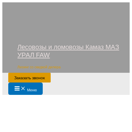
Перейти
к
содержимому
Лесовозы и ломовозы Камаз МАЗ
УРАЛ FAW
Лизинг со скидкой дилера
Заказать звонок
Main
Меню
Menu