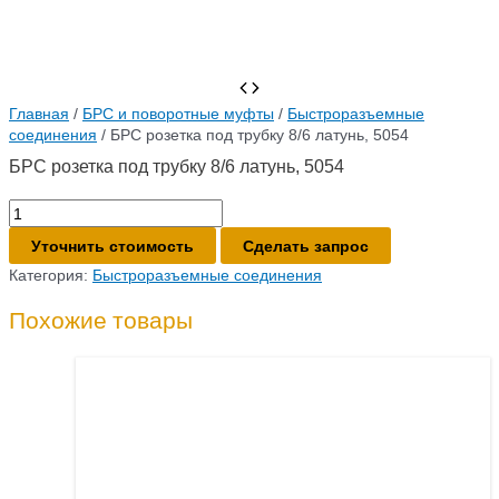
Главная
/
БРС и поворотные муфты
/
Быстроразъемные
соединения
/ БРС розетка под трубку 8/6 латунь, 5054
БРС розетка под трубку 8/6 латунь, 5054
Количество
товара
Уточнить стоимость
Сделать запрос
БРС
розетка
Категория:
Быстроразъемные соединения
под
трубку
Похожие товары
8/6
латунь,
5054