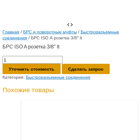
Главная
/
БРС и поворотные муфты
/
Быстроразъемные
соединения
/ БРС ISO A розетка 3/8″ It
БРС ISO A розетка 3/8″ It
Количество
товара
Уточнить стоимость
Сделать запрос
БРС
ISO
Категория:
Быстроразъемные соединения
A
розетка
Похожие товары
3/8"
It