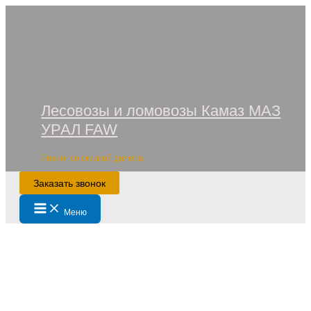
Перейти
к
содержимому
Лесовозы и ломовозы Камаз МАЗ
УРАЛ FAW
Лизинг со скидкой дилера
Заказать звонок
Main
Меню
Menu