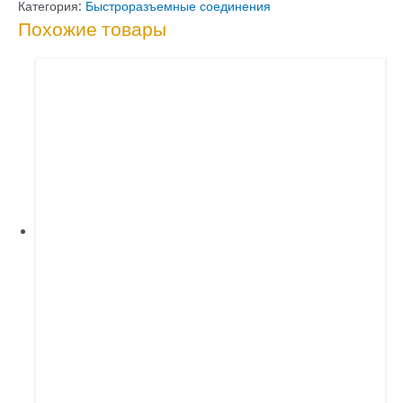
Flat
Категория:
Быстроразъемные соединения
Похожие товары
Face
розетка
1/4"
It
DN06