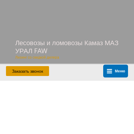
Перейти
к
содержимому
Лесовозы и ломовозы Камаз МАЗ
УРАЛ FAW
Лизинг со скидкой дилера
Заказать звонок
Меню
Main
Menu