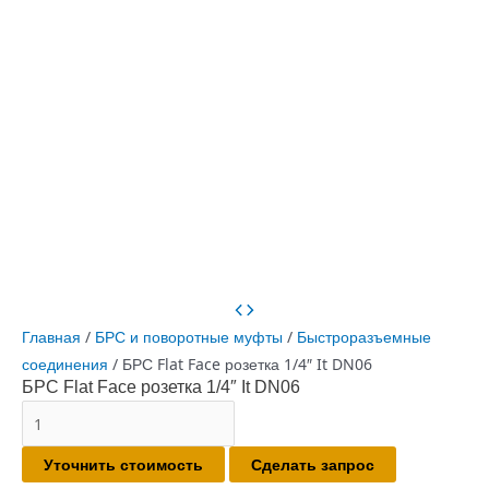
Главная
/
БРС и поворотные муфты
/
Быстроразъемные
соединения
/ БРС Flat Face розетка 1/4″ It DN06
БРС Flat Face розетка 1/4″ It DN06
Количество
товара
Уточнить стоимость
Сделать запрос
БРС