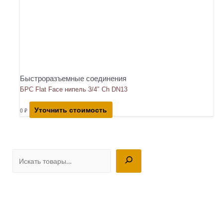
Быстроразъемные соединения
БРС Flat Face нипель 3/4″ Ch DN13
Уточнить стоимость
0
₽
П
о
и
с