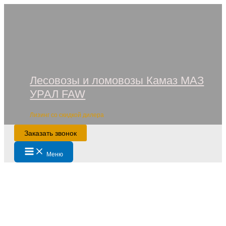
Перейти
к
содержимому
Лесовозы и ломовозы Камаз МАЗ
УРАЛ FAW
Лизинг со скидкой дилера
Заказать звонок
Main
Меню
Menu