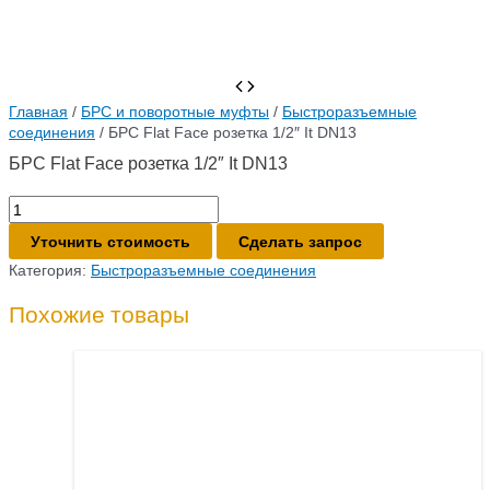
Главная
/
БРС и поворотные муфты
/
Быстроразъемные
соединения
/ БРС Flat Face розетка 1/2″ It DN13
БРС Flat Face розетка 1/2″ It DN13
Количество
товара
Уточнить стоимость
Сделать запрос
БРС
Flat
Категория:
Быстроразъемные соединения
Face
розетка
Похожие товары
1/2"
It
DN13