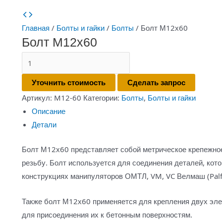
Главная
/
Болты и гайки
/
Болты
/ Болт М12х60
Болт М12х60
Количество
товара
Уточнить стоимость
Сделать запрос
Болт
Артикул:
M12-60
Категории:
Болты
,
Болты и гайки
М12х60
Описание
Детали
Болт М12х60 представляет собой метрическое крепежное
резьбу. Болт используется для соединения деталей, кот
конструкциях манипуляторов ОМТЛ, VM, VC Велмаш (Palf
Также болт М12х60 применяется для крепления двух эле
для присоединения их к бетонным поверхностям.