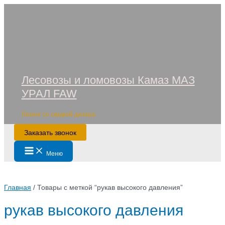
Перейти
к
содержимому
Лесовозы и ломовозы Камаз МАЗ
УРАЛ FAW
Лизинг со скидкой дилера
Заказать звонок
Main
Меню
Menu
Главная
/ Товары с меткой “рукав высокого давления”
рукав высокого давления