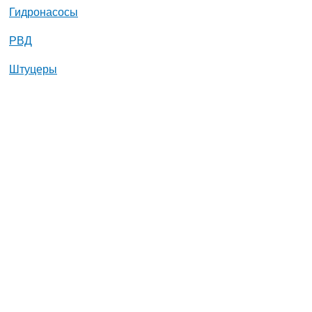
Гидронасосы
РВД
Штуцеры