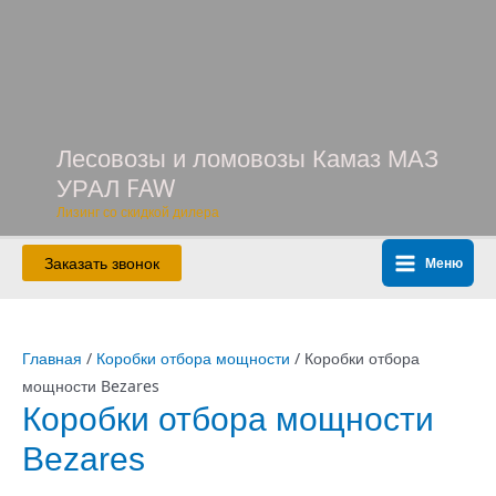
Перейти
к
содержимому
Лесовозы и ломовозы Камаз МАЗ
УРАЛ FAW
Лизинг со скидкой дилера
Заказать звонок
Меню
Main
Menu
Главная
/
Коробки отбора мощности
/ Коробки отбора
мощности Bezares
Коробки отбора мощности
Bezares