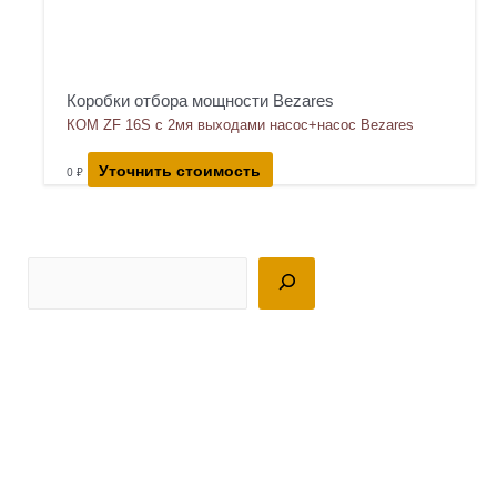
Коробки отбора мощности Bezares
КОМ ZF 16S с 2мя выходами насос+насос Bezares
Уточнить стоимость
0
₽
П
о
и
с
к