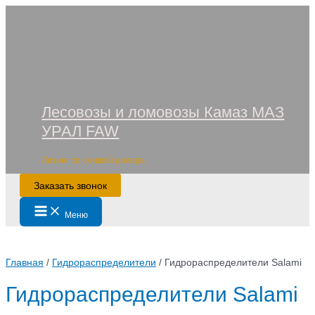
Перейти
к
содержимому
Лесовозы и ломовозы Камаз МАЗ
УРАЛ FAW
Лизинг со скидкой дилера
Заказать звонок
Main
Меню
Menu
Главная
/
Гидрораспределители
/ Гидрораспределители Salami
Гидрораспределители Salami