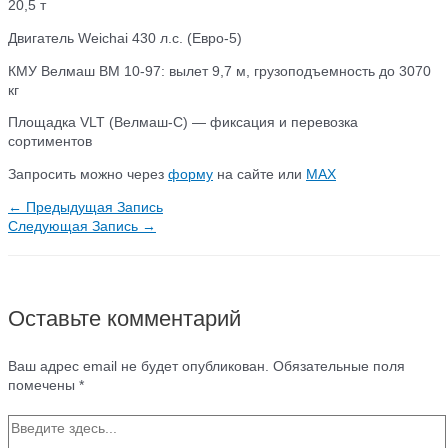
20,5 т
Двигатель Weichai 430 л.с. (Евро-5)
КМУ Велмаш ВМ 10-97: вылет 9,7 м, грузоподъемность до 3070
кг
Площадка VLT (Велмаш-С) — фиксация и перевозка
сортиментов
Запросить можно через
форму
на сайте или
МАХ
Навигация
←
Предыдущая Запись
по
Следующая Запись
→
записям
Оставьте комментарий
Ваш адрес email не будет опубликован.
Обязательные поля
помечены
*
Введите
здесь...