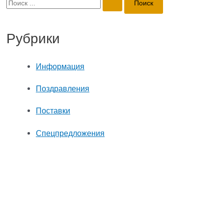
П
о
Рубрики
и
с
Информация
к
Поздравления
:
Поставки
Спецпредложения