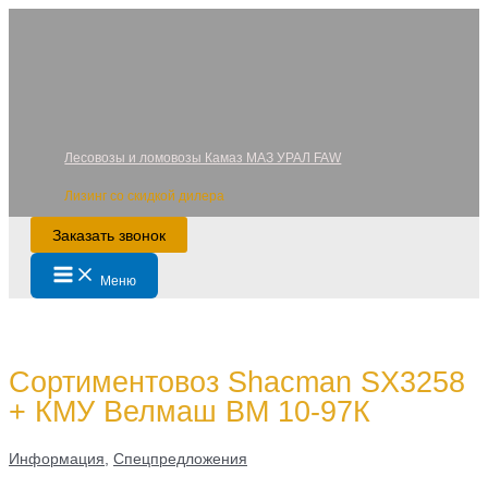
Перейти
к
содержимому
Лесовозы и ломовозы Камаз МАЗ УРАЛ FAW
Лизинг со скидкой дилера
Заказать звонок
Main
Меню
Menu
Сортиментовоз Shacman SX3258
+ КМУ Велмаш ВМ 10-97К
Информация
,
Спецпредложения