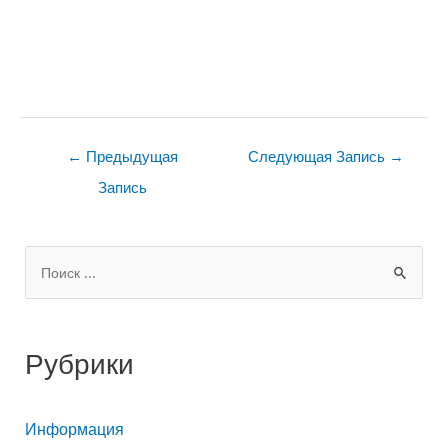
Навигация
←
Предыдущая
Следующая Запись
→
по
Запись
записям
П
о
и
Рубрики
с
к
Информация