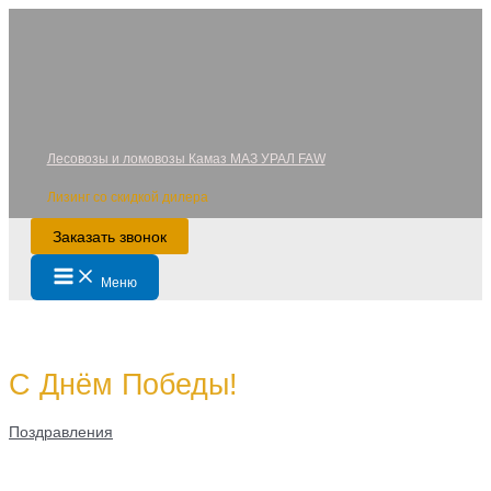
Перейти
к
содержимому
Лесовозы и ломовозы Камаз МАЗ УРАЛ FAW
Лизинг со скидкой дилера
Заказать звонок
Main
Меню
Menu
С Днём Победы!
Поздравления