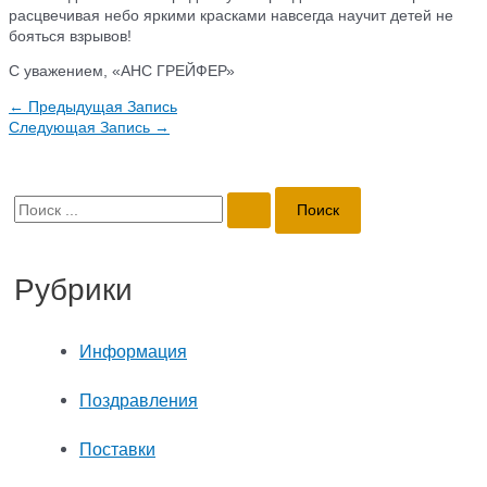
расцвечивая небо яркими красками навсегда научит детей не
бояться взрывов!
С уважением, «АНС ГРЕЙФЕР»
Навигация
←
Предыдущая Запись
по
Следующая Запись
→
записям
П
о
Рубрики
и
с
Информация
к
Поздравления
:
Поставки