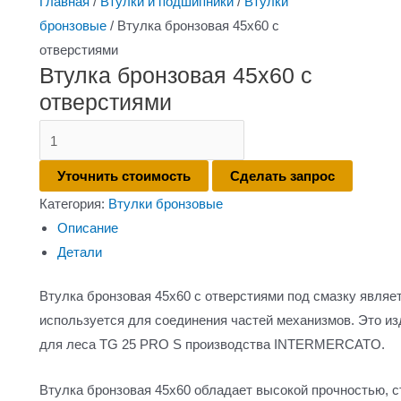
Главная
/
Втулки и подшипники
/
Втулки
бронзовые
/ Втулка бронзовая 45х60 с
отверстиями
Втулка бронзовая 45х60 с
отверстиями
Количество
товара
Уточнить стоимость
Сделать запрос
Втулка
Категория:
Втулки бронзовые
бронзовая
Описание
45х60
Детали
с
отверстиями
Втулка бронзовая 45х60 с отверстиями под смазку являе
используется для соединения частей механизмов. Это из
для леса TG 25 PRO S производства INTERMERCATO.
Втулка бронзовая 45х60 обладает высокой прочностью, с