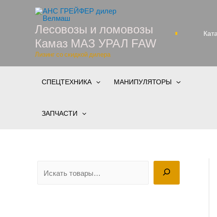
Перейти
к
Лесовозы и ломовозы
содержимому
Кат
Камаз МАЗ УРАЛ FAW
Лизинг со скидкой дилера
СПЕЦТЕХНИКА
МАНИПУЛЯТОРЫ
ЗАПЧАСТИ
П
о
и