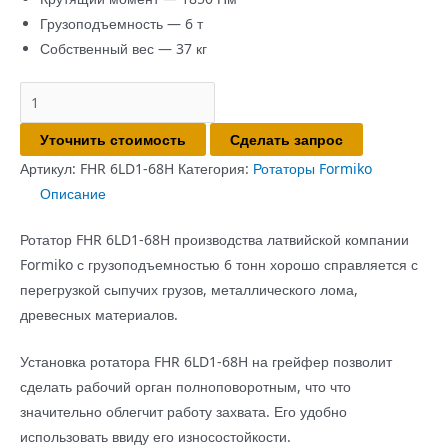
Грузоподъемность — 6 т
Собственный вес — 37 кг
Количество
товара
Уточнить стоимость
Сделать запрос
Ротатор
FHR
Артикул:
FHR 6LD1-68H
Категория:
Ротаторы Formiko
6LD1-
Описание
68H
Ротатор FHR 6LD1-68H производства латвийской компании
Formiko с грузоподъемностью 6 тонн хорошо справляется с
перегрузкой сыпучих грузов, металлического лома,
древесных материалов.
Установка ротатора FHR 6LD1-68H на грейфер позволит
сделать рабочий орган полноповоротным, что что
значительно облегчит работу захвата. Его удобно
использовать ввиду его износостойкости.