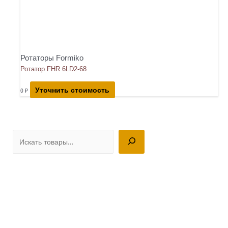
Ротаторы Formiko
Ротатор FHR 6LD2-68
Уточнить стоимость
0
₽
П
о
и
с
к