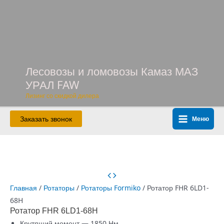
Перейти
к
содержимому
Лесовозы и ломовозы Камаз МАЗ
УРАЛ FAW
Лизинг со скидкой дилера
Заказать звонок
Меню
Main
Menu
Главная
/
Ротаторы
/
Ротаторы Formiko
/ Ротатор FHR 6LD1-
68H
Ротатор FHR 6LD1-68H
Крутящий момент — 1850 Нм