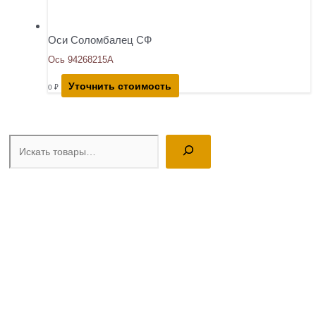
Оси Соломбалец СФ
Ось 94268215А
Уточнить стоимость
0
₽
Поиск