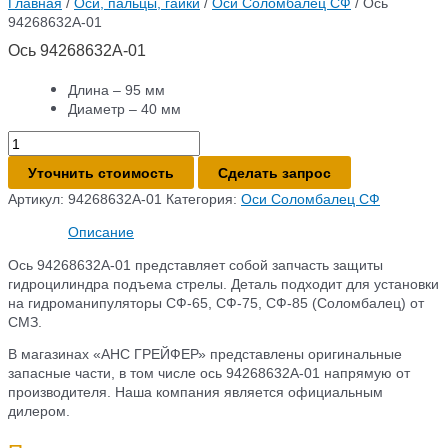
Главная
/
Оси, пальцы, гайки
/
Оси Соломбалец СФ
/ Ось
94268632А-01
Ось 94268632А-01
Длина – 95 мм
Диаметр – 40 мм
Количество
товара
Уточнить стоимость
Сделать запрос
Ось
94268632А-01
Артикул:
94268632А-01
Категория:
Оси Соломбалец СФ
Описание
Ось 94268632А-01 представляет собой запчасть защиты
гидроцилиндра подъема стрелы. Деталь подходит для установки
на гидроманипуляторы СФ-65, СФ-75, СФ-85 (Соломбалец) от
СМЗ.
В магазинах «АНС ГРЕЙФЕР» представлены оригинальные
запасные части, в том числе ось 94268632А-01 напрямую от
производителя. Наша компания является официальным
дилером.