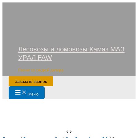
Перейти
к
содержимому
Лесовозы и ломовозы Камаз МАЗ
УРАЛ FAW
Лизинг со скидкой дилера
Заказать звонок
Main
Меню
Menu