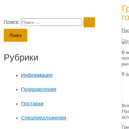
Г
г
Поиск:
Пос
В а
Рубрики
пол
рын
В д
Информация
Поздравления
Поставки
Все
Поэ
исп
Спецпредложения
Гре