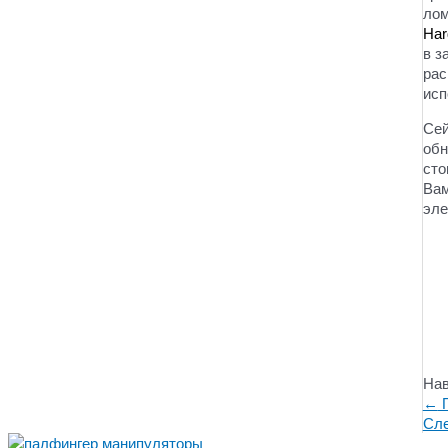
лом
Har
в з
рас
исп
Сей
обн
сто
Вам
эле
Нав
←
П
Сл