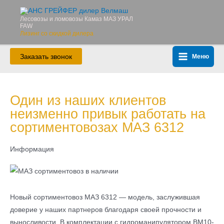
Перейти
к
Лесовозы и ломовозы Камаз МАЗ УРАЛ
FAW
содержимому
Лизинг со скидкой дилера
Заказать звонок
Меню
Main
Menu
Один из наших клиентов
неизменно привык работать на
сортиментовозах МАЗ 6312
Информация
Новый сортиментовоз МАЗ 6312 — модель, заслужившая
доверие у наших партнеров благодаря своей прочности и
выносливости. В комплектации с гидроманипулятором ВМ10-