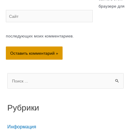
браузере для
Сайт
последующих моих комментариев.
П
о
и
Рубрики
с
к
Информация